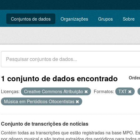
Conjuntos de dados
Organizações
Grupos
Sobre
1 conjunto de dados encontrado
Orde
Licenças:
Creative Commons Atribuição
Formatos:
TXT
Música em Periódicos Oitocentistas
Conjunto de transcrições de notícias
Contém todas as transcrições que estão registradas na base MPO. Es
por gênero musical e são textos extraídos dos periódicos para todos o