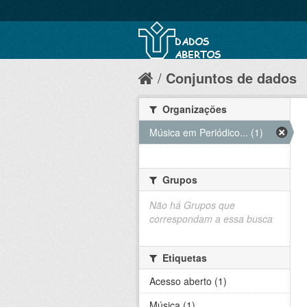
Conjuntos de dados
Organizações
Música em Periódico... (1)
Grupos
Não há Grupos que
correspondam a essa busca
Etiquetas
Acesso aberto (1)
Música (1)