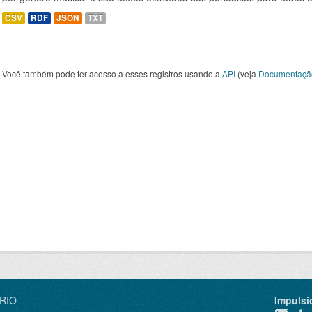
CSV
RDF
JSON
TXT
Você também pode ter acesso a esses registros usando a
API
(veja
Documentaçã
IRIO
Impulsi