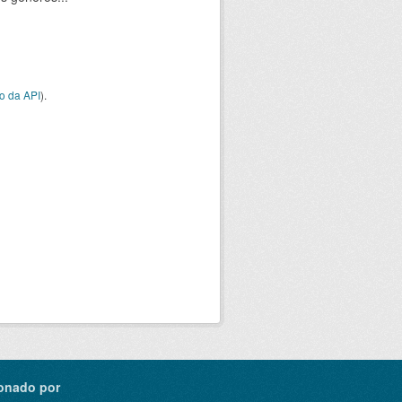
o da API
).
onado por