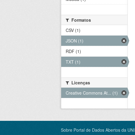
Formatos
CSV (1)
JSON (1)
RDF (1)
TXT (1)
Licenças
Creative Commons At... (1)
Sobre Portal de Dados Abertos da UN