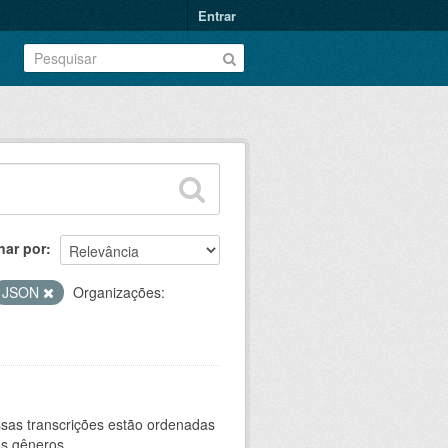
Entrar
nar por
JSON
Organizações:
sas transcrições estão ordenadas
s gêneros...