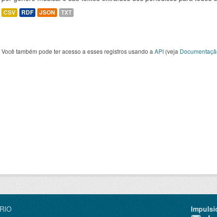
CSV
RDF
JSON
TXT
Você também pode ter acesso a esses registros usando a
API
(veja
Documentaçã
IRIO
Impulsi