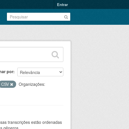
Entrar
nar por
CSV
Organizações:
sas transcrições estão ordenadas
s gêneros...