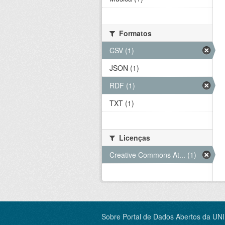
Formatos
CSV (1)
JSON (1)
RDF (1)
TXT (1)
Licenças
Creative Commons At... (1)
Sobre Portal de Dados Abertos da UN