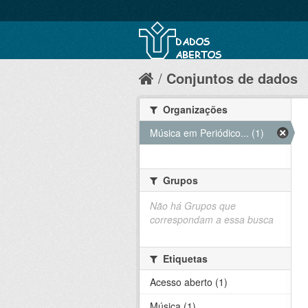
Conjuntos de dados
Organizações
Música em Periódico... (1)
Grupos
Não há Grupos que
correspondam a essa busca
Etiquetas
Acesso aberto (1)
Música (1)