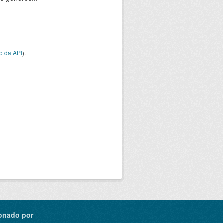
o da API
).
onado por