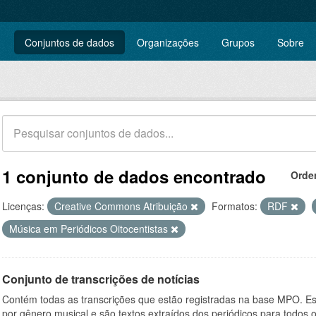
Conjuntos de dados
Organizações
Grupos
Sobre
1 conjunto de dados encontrado
Orde
Licenças:
Creative Commons Atribuição
Formatos:
RDF
Música em Periódicos Oitocentistas
Conjunto de transcrições de notícias
Contém todas as transcrições que estão registradas na base MPO. Es
por gênero musical e são textos extraídos dos periódicos para todos o