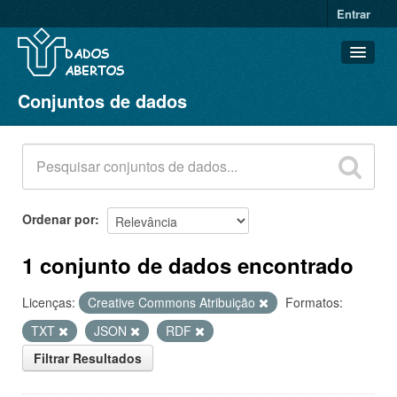
Entrar
Conjuntos de dados
Conjuntos de dados
Organizações
Grupos
Sobre
Ordenar por
1 conjunto de dados encontrado
Licenças:
Creative Commons Atribuição
Formatos:
TXT
JSON
RDF
Filtrar Resultados