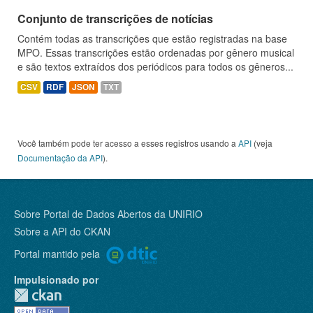
Conjunto de transcrições de notícias
Contém todas as transcrições que estão registradas na base
MPO. Essas transcrições estão ordenadas por gênero musical
e são textos extraídos dos periódicos para todos os gêneros...
CSV
RDF
JSON
TXT
Você também pode ter acesso a esses registros usando a
API
(veja
Documentação da API
).
Sobre Portal de Dados Abertos da UNIRIO
Sobre a
API do CKAN
Portal mantido pela
Impulsionado por