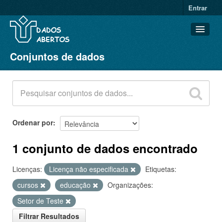
Entrar
Conjuntos de dados
Conjuntos de dados
Organizações
Grupos
Sobre
Ordenar por
1 conjunto de dados encontrado
Licenças:
Licença não especificada
Etiquetas:
cursos
educação
Organizações:
Setor de Teste
Filtrar Resultados