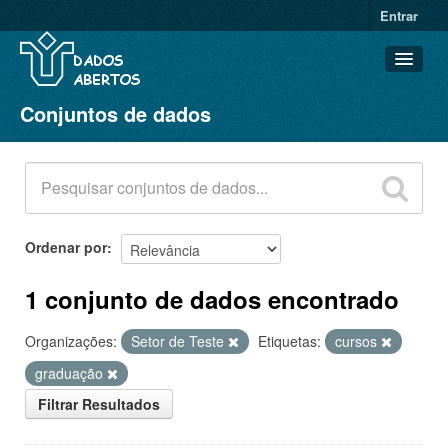
Entrar
Conjuntos de dados
Conjuntos de dados
Organizações
Grupos
Sobre
Ordenar por
1 conjunto de dados encontrado
Organizações:
Setor de Teste
Etiquetas:
cursos
graduação
Filtrar Resultados