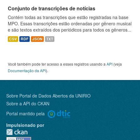
Conjunto de transcrições de notícias
Contém todas as transcrições que estão registradas na base
MPO. Essas transcrições estão ordenadas por gênero musical
e são textos extraídos dos periódicos para todos os gêneros...
CSV
RDF
JSON
TXT
Você também pode ter acesso a esses registros usando a
API
(veja
Documentação da API
).
Sobre Portal de Dados Abertos da UNIRIO
Sobre a
API do CKAN
Portal mantido pela
Impulsionado por