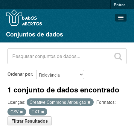
Entrar
Conjuntos de dados
Conjuntos de dados
Organizações
Grupos
Sobre
Ordenar por
1 conjunto de dados encontrado
Licenças:
Creative Commons Atribuição
Formatos:
CSV
TXT
Filtrar Resultados