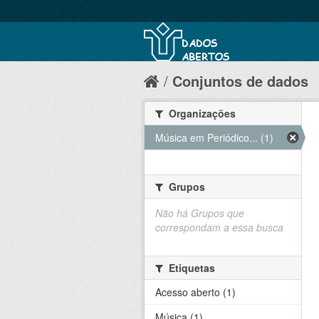
Conjuntos de dados
Organizações
Música em Periódico... (1)
Grupos
Não há Grupos que
correspondam a essa busca
Etiquetas
Acesso aberto (1)
Música (1)