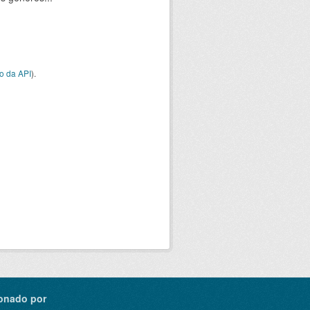
o da API
).
onado por