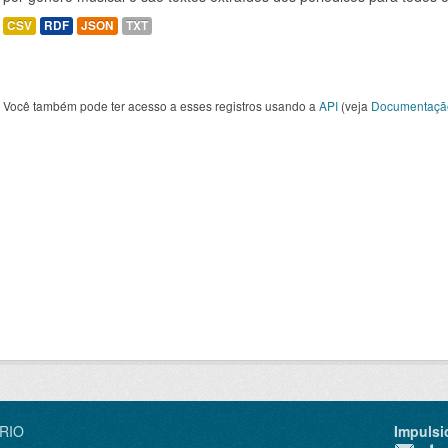
CSV
RDF
JSON
TXT
Você também pode ter acesso a esses registros usando a
API
(veja
Documentaçã
IRIO
Impulsi