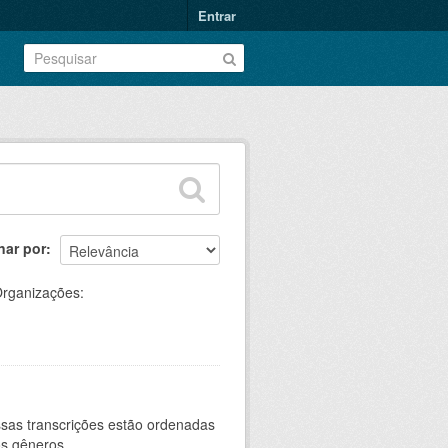
Entrar
nar por
rganizações:
sas transcrições estão ordenadas
s gêneros...