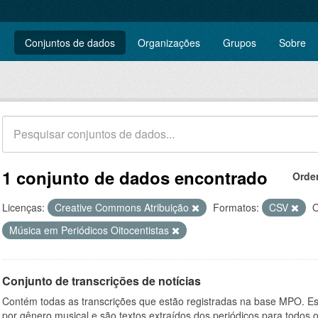
Conjuntos de dados
Organizações
Grupos
Sobre
1 conjunto de dados encontrado
Orde
Licenças:
Creative Commons Atribuição
Formatos:
CSV
O
Música em Periódicos Oitocentistas
Conjunto de transcrições de notícias
Contém todas as transcrições que estão registradas na base MPO. Es
por gênero musical e são textos extraídos dos periódicos para todos o