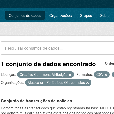
Conjuntos de dados
Organizações
Grupos
Sobre
1 conjunto de dados encontrado
Orde
Licenças:
Creative Commons Atribuição
Formatos:
CSV
Organizações:
Música em Periódicos Oitocentistas
Conjunto de transcrições de notícias
Contém todas as transcrições que estão registradas na base MPO. Es
por gênero musical e são textos extraídos dos periódicos para todos o