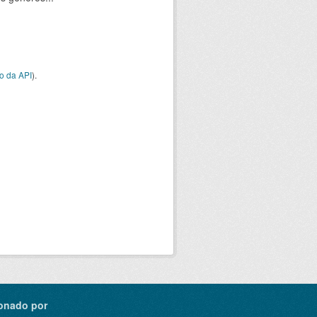
o da API
).
onado por