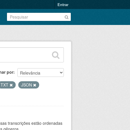
Entrar
nar por
TXT
JSON
sas transcrições estão ordenadas
s gêneros...