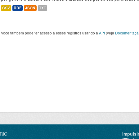
CSV
RDF
JSON
TXT
Você também pode ter acesso a esses registros usando a
API
(veja
Documentaçã
IRIO
Impulsi