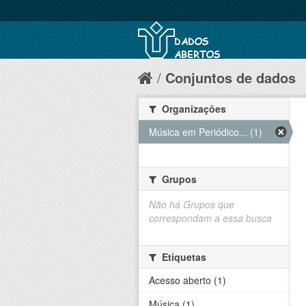
Conjuntos de dados
Organizações
Música em Periódico... (1)
Grupos
Não há Grupos que
correspondam a essa busca
Etiquetas
Acesso aberto (1)
Música (1)