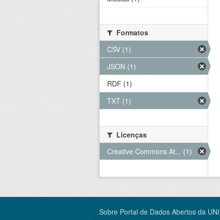
Formatos
CSV (1)
JSON (1)
RDF (1)
TXT (1)
Licenças
Creative Commons At... (1)
Sobre Portal de Dados Abertos da UN