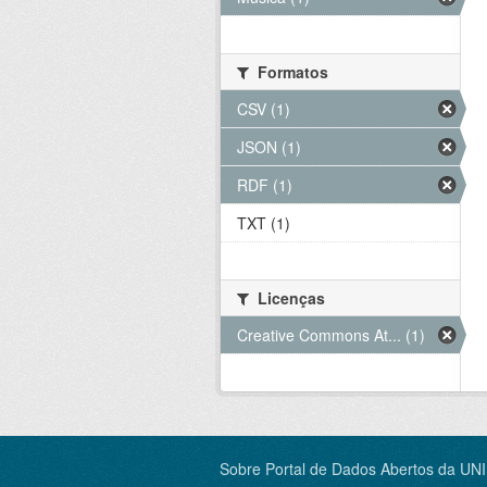
Formatos
CSV (1)
JSON (1)
RDF (1)
TXT (1)
Licenças
Creative Commons At... (1)
Sobre Portal de Dados Abertos da UN