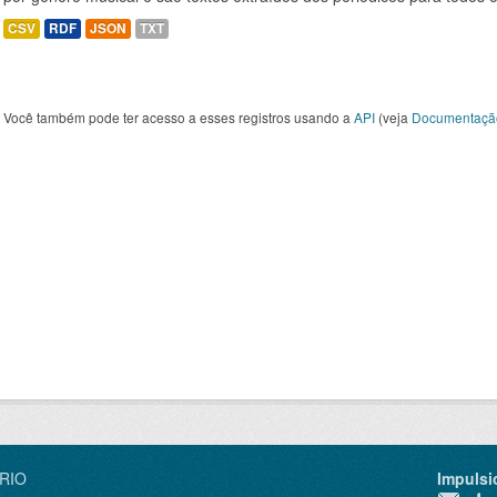
CSV
RDF
JSON
TXT
Você também pode ter acesso a esses registros usando a
API
(veja
Documentaçã
IRIO
Impulsi