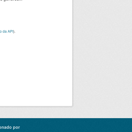
o da API
).
onado por