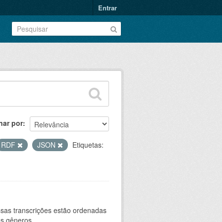
Entrar
nar por
RDF
JSON
Etiquetas:
sas transcrições estão ordenadas
s gêneros...