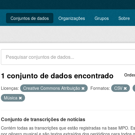
Conjuntos de dados
Organizações
Grupos
Sobre
1 conjunto de dados encontrado
Orde
Licenças:
Creative Commons Atribuição
Formatos:
CSV
Música
Conjunto de transcrições de notícias
Contém todas as transcrições que estão registradas na base MPO. Es
por gênero musical e são textos extraídos dos periódicos para todos o