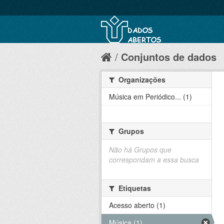
Conjuntos de dados
Organizações
Música em Periódico... (1)
Grupos
Não há Grupos que
correspondam a essa busca
Etiquetas
Acesso aberto (1)
Música (1)