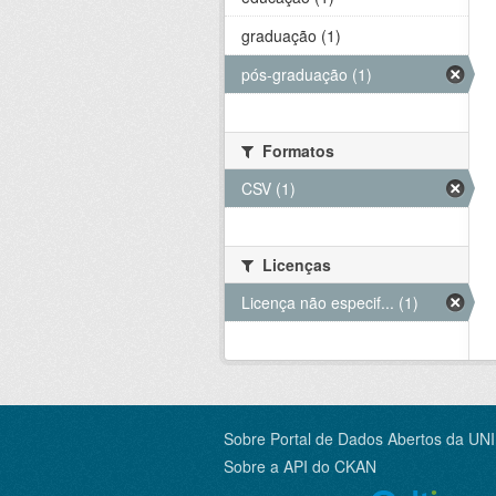
graduação (1)
pós-graduação (1)
Formatos
CSV (1)
Licenças
Licença não especif... (1)
Sobre Portal de Dados Abertos da UN
Sobre a
API do CKAN