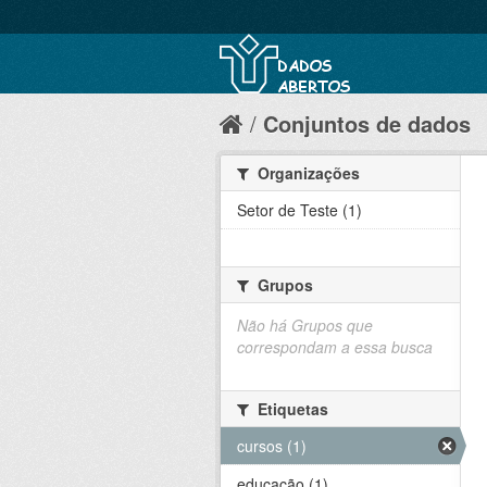
Conjuntos de dados
Organizações
Setor de Teste (1)
Grupos
Não há Grupos que
correspondam a essa busca
Etiquetas
cursos (1)
educação (1)