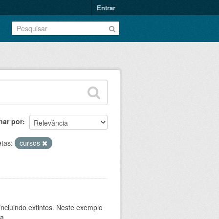
Entrar
nar por
etas:
cursos
ncluindo extintos. Neste exemplo
a...