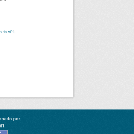
o da API
).
onado por