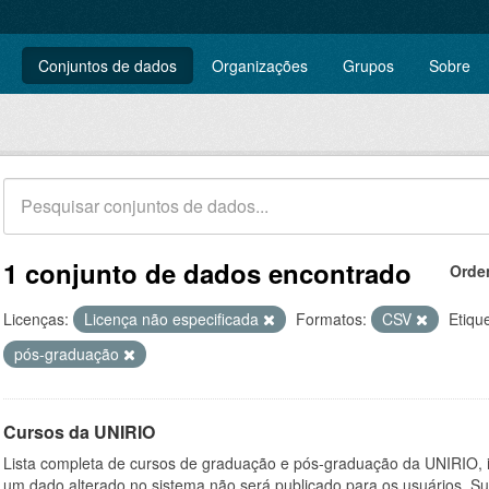
Conjuntos de dados
Organizações
Grupos
Sobre
1 conjunto de dados encontrado
Orde
Licenças:
Licença não especificada
Formatos:
CSV
Etiqu
pós-graduação
Cursos da UNIRIO
Lista completa de cursos de graduação e pós-graduação da UNIRIO, i
um dado alterado no sistema não será publicado para os usuários. Su