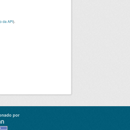
o da API
).
onado por