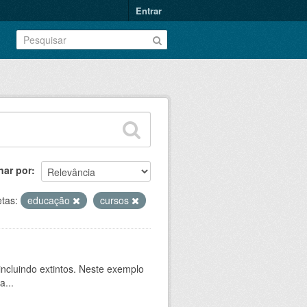
Entrar
nar por
etas:
educação
cursos
ncluindo extintos. Neste exemplo
a...