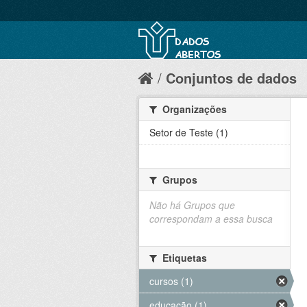
Conjuntos de dados
Organizações
Setor de Teste (1)
Grupos
Não há Grupos que
correspondam a essa busca
Etiquetas
cursos (1)
educação (1)