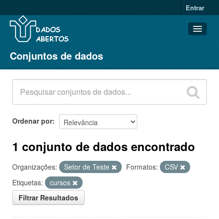
Entrar
Conjuntos de dados
Conjuntos de dados
Organizações
Grupos
Sobre
Ordenar por
1 conjunto de dados encontrado
Organizações:
Setor de Teste
Formatos:
CSV
Etiquetas:
cursos
Filtrar Resultados