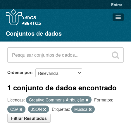
Entrar
Conjuntos de dados
Conjuntos de dados
Organizações
Grupos
Sobre
Ordenar por
1 conjunto de dados encontrado
Licenças:
Creative Commons Atribuição
Formatos:
CSV
JSON
Etiquetas:
Música
Filtrar Resultados