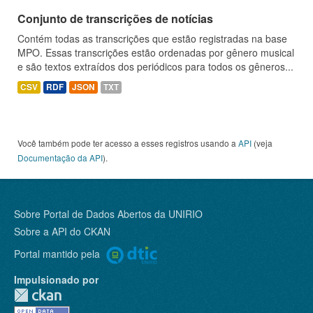
Conjunto de transcrições de notícias
Contém todas as transcrições que estão registradas na base
MPO. Essas transcrições estão ordenadas por gênero musical
e são textos extraídos dos periódicos para todos os gêneros...
CSV
RDF
JSON
TXT
Você também pode ter acesso a esses registros usando a
API
(veja
Documentação da API
).
Sobre Portal de Dados Abertos da UNIRIO
Sobre a
API do CKAN
Portal mantido pela
Impulsionado por