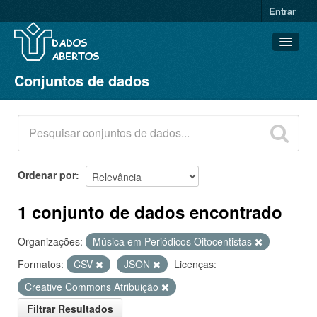
Entrar
Conjuntos de dados
Conjuntos de dados
Organizações
Grupos
Sobre
Ordenar por
1 conjunto de dados encontrado
Organizações:
Música em Periódicos Oitocentistas
Formatos:
CSV
JSON
Licenças:
Creative Commons Atribuição
Filtrar Resultados