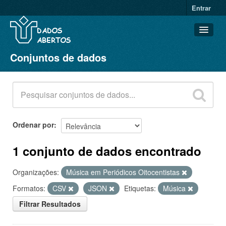
Entrar
Conjuntos de dados
Conjuntos de dados
Organizações
Grupos
Sobre
Ordenar por
1 conjunto de dados encontrado
Organizações:
Música em Periódicos Oitocentistas
Formatos:
CSV
JSON
Etiquetas:
Música
Filtrar Resultados