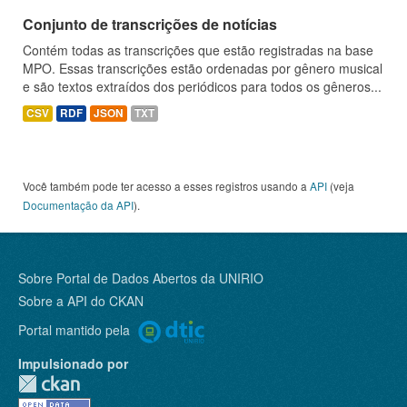
Conjunto de transcrições de notícias
Contém todas as transcrições que estão registradas na base
MPO. Essas transcrições estão ordenadas por gênero musical
e são textos extraídos dos periódicos para todos os gêneros...
CSV
RDF
JSON
TXT
Você também pode ter acesso a esses registros usando a
API
(veja
Documentação da API
).
Sobre Portal de Dados Abertos da UNIRIO
Sobre a
API do CKAN
Portal mantido pela
Impulsionado por