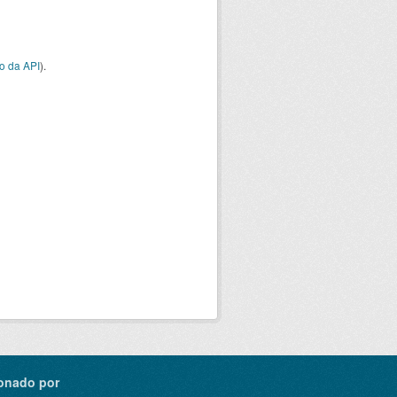
o da API
).
onado por