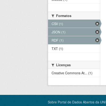
Formatos
CSV (1)
JSON (1)
RDF (1)
TXT (1)
Licenças
Creative Commons At... (1)
Sobre Portal de Dados Abertos da UN