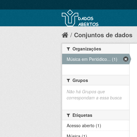
Conjuntos de dados
Organizações
Música em Periódico... (1)
Grupos
Não há Grupos que
correspondam a essa busca
Etiquetas
Acesso aberto (1)
Música (1)