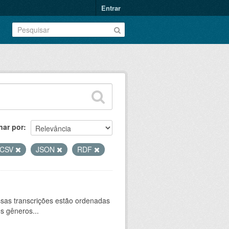
Entrar
nar por
CSV
JSON
RDF
sas transcrições estão ordenadas
s gêneros...