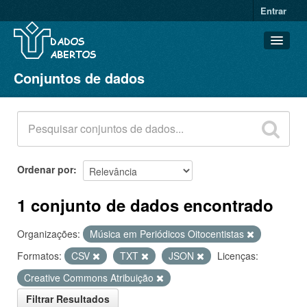
Entrar
Conjuntos de dados
Conjuntos de dados
Organizações
Grupos
Sobre
Ordenar por
1 conjunto de dados encontrado
Organizações:
Música em Periódicos Oitocentistas
Formatos:
CSV
TXT
JSON
Licenças:
Creative Commons Atribuição
Filtrar Resultados