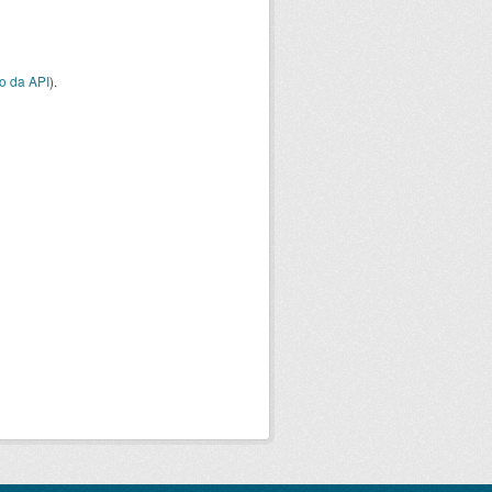
o da API
).