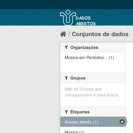
Conjuntos de dados
Organizações
Música em Periódico... (1)
Grupos
Não há Grupos que
correspondam a essa busca
Etiquetas
Acesso aberto (1)
Música (1)