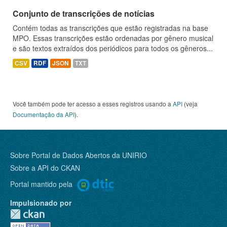
Conjunto de transcrições de notícias
Contém todas as transcrições que estão registradas na base
MPO. Essas transcrições estão ordenadas por gênero musical
e são textos extraídos dos periódicos para todos os gêneros...
CSV
RDF
JSON
TXT
Você também pode ter acesso a esses registros usando a
API
(veja
Documentação da API
).
Sobre Portal de Dados Abertos da UNIRIO
Sobre a
API do CKAN
Portal mantido pela
Impulsionado por