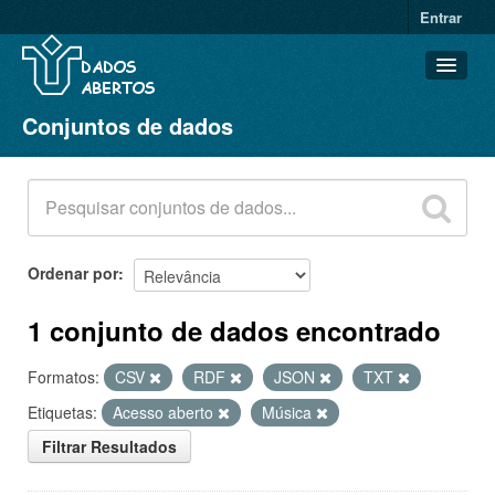
Entrar
Conjuntos de dados
Conjuntos de dados
Organizações
Grupos
Sobre
Ordenar por
1 conjunto de dados encontrado
Formatos:
CSV
RDF
JSON
TXT
Etiquetas:
Acesso aberto
Música
Filtrar Resultados