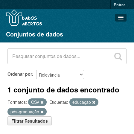
Entrar
Conjuntos de dados
Conjuntos de dados
Organizações
Grupos
Sobre
Ordenar por
1 conjunto de dados encontrado
Formatos:
CSV
Etiquetas:
educação
pós-graduação
Filtrar Resultados