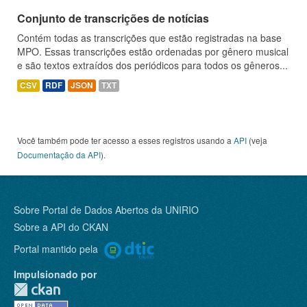
Conjunto de transcrições de notícias
Contém todas as transcrições que estão registradas na base
MPO. Essas transcrições estão ordenadas por gênero musical
e são textos extraídos dos periódicos para todos os gêneros...
CSV
RDF
JSON
TXT
Você também pode ter acesso a esses registros usando a
API
(veja
Documentação da API
).
Sobre Portal de Dados Abertos da UNIRIO
Sobre a
API do CKAN
Portal mantido pela
Impulsionado por