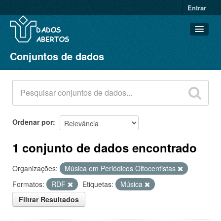
Entrar
Conjuntos de dados
Conjuntos de dados
Organizações
Grupos
Sobre
Ordenar por
1 conjunto de dados encontrado
Organizações:
Música em Periódicos Oitocentistas
Formatos:
RDF
Etiquetas:
Música
Filtrar Resultados