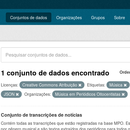
Conjuntos de dados
Organizações
Grupos
Sobre
1 conjunto de dados encontrado
Orde
Licenças:
Creative Commons Atribuição
Etiquetas:
Música
JSON
Organizações:
Música em Periódicos Oitocentistas
Conjunto de transcrições de notícias
Contém todas as transcrições que estão registradas na base MPO. Es
por gênero musical e são textos extraídos dos periódicos para todos o