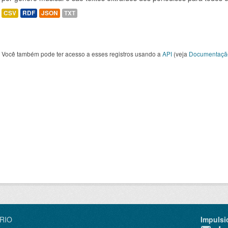
CSV
RDF
JSON
TXT
Você também pode ter acesso a esses registros usando a
API
(veja
Documentaçã
IRIO
Impulsi