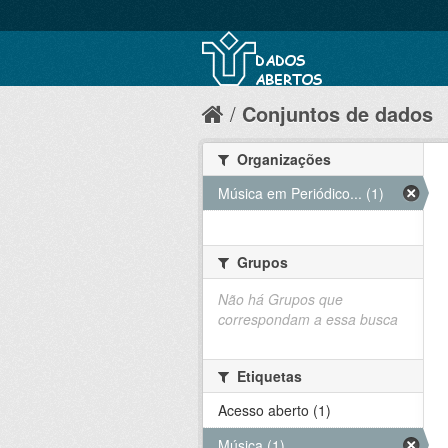
Conjuntos de dados
Organizações
Música em Periódico... (1)
Grupos
Não há Grupos que
correspondam a essa busca
Etiquetas
Acesso aberto (1)
Música (1)