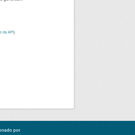
o da API
).
onado por