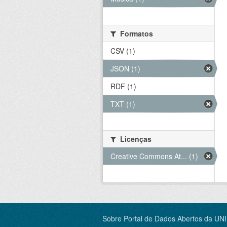
Formatos
CSV (1)
JSON (1)
RDF (1)
TXT (1)
Licenças
Creative Commons At... (1)
Sobre Portal de Dados Abertos da UN