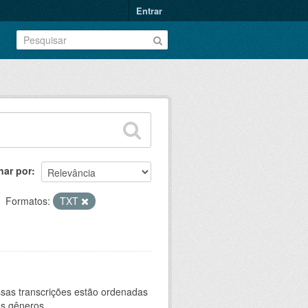
Entrar
nar por
Formatos:
TXT
sas transcrições estão ordenadas
s gêneros...