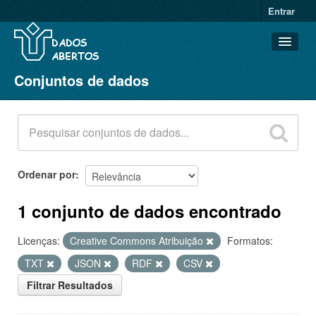
Entrar
Conjuntos de dados
Conjuntos de dados
Organizações
Grupos
Sobre
Ordenar por
1 conjunto de dados encontrado
Licenças:
Creative Commons Atribuição
Formatos:
TXT
JSON
RDF
CSV
Filtrar Resultados