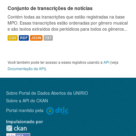
Conjunto de transcrições de notícias
Contém todas as transcrições que estão registradas na base
MPO. Essas transcrições estão ordenadas por gênero musical
e são textos extraídos dos periódicos para todos os gêneros...
CSV
RDF
JSON
TXT
Você também pode ter acesso a esses registros usando a
API
(veja
Documentação da API
).
Sobre Portal de Dados Abertos da UNIRIO
Sobre a
API do CKAN
Portal mantido pela
Impulsionado por