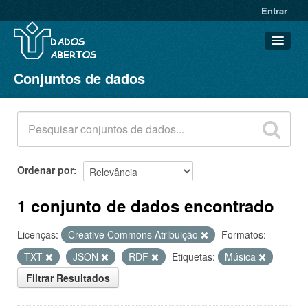
Entrar
Conjuntos de dados
Conjuntos de dados
Organizações
Grupos
Sobre
Ordenar por
1 conjunto de dados encontrado
Licenças:
Creative Commons Atribuição
Formatos:
TXT
JSON
RDF
Etiquetas:
Música
Filtrar Resultados