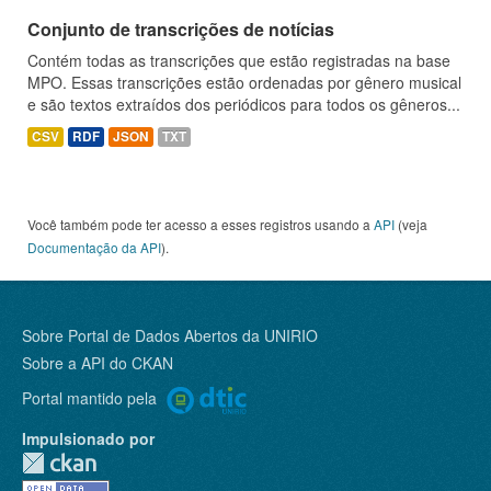
Conjunto de transcrições de notícias
Contém todas as transcrições que estão registradas na base
MPO. Essas transcrições estão ordenadas por gênero musical
e são textos extraídos dos periódicos para todos os gêneros...
CSV
RDF
JSON
TXT
Você também pode ter acesso a esses registros usando a
API
(veja
Documentação da API
).
Sobre Portal de Dados Abertos da UNIRIO
Sobre a
API do CKAN
Portal mantido pela
Impulsionado por