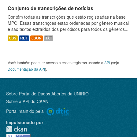
Conjunto de transcrições de notícias
Contém todas as transcrições que estão registradas na base
MPO. Essas transcrições estão ordenadas por gênero musical
e são textos extraídos dos periódicos para todos os gêneros...
CSV
RDF
JSON
TXT
Você também pode ter acesso a esses registros usando a
API
(veja
Documentação da API
).
Sobre Portal de Dados Abertos da UNIRIO
Sobre a
API do CKAN
Portal mantido pela
Impulsionado por