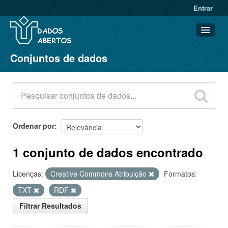
Entrar
Conjuntos de dados
Conjuntos de dados
Organizações
Grupos
Sobre
Ordenar por
1 conjunto de dados encontrado
Licenças:
Creative Commons Atribuição
Formatos:
TXT
RDF
Filtrar Resultados