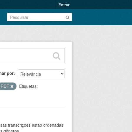
Entrar
nar por
RDF
Etiquetas:
sas transcrições estão ordenadas
s gêneros...