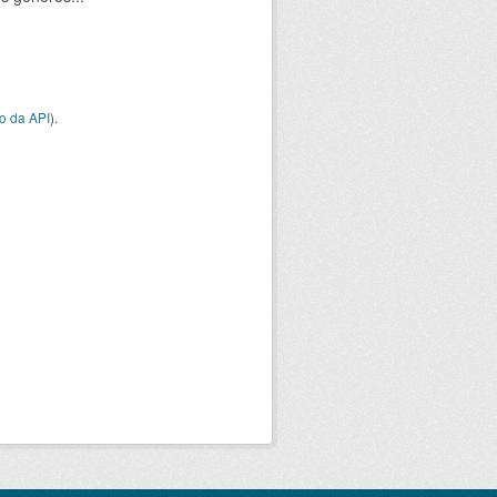
o da API
).