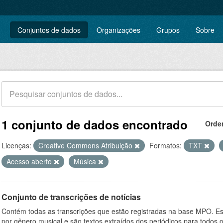
Conjuntos de dados
Organizações
Grupos
Sobre
1 conjunto de dados encontrado
Orde
Licenças:
Creative Commons Atribuição
Formatos:
TXT
Acesso aberto
Música
Conjunto de transcrições de notícias
Contém todas as transcrições que estão registradas na base MPO. Es
por gênero musical e são textos extraídos dos periódicos para todos o