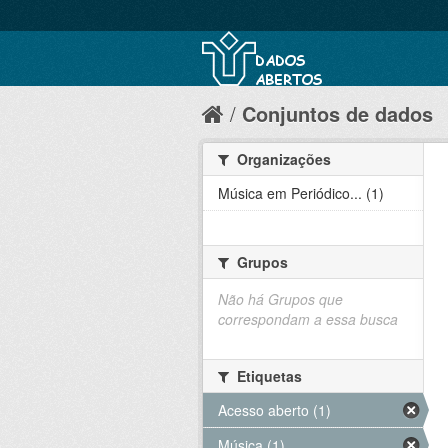
Conjuntos de dados
Organizações
Música em Periódico... (1)
Grupos
Não há Grupos que
correspondam a essa busca
Etiquetas
Acesso aberto (1)
Música (1)