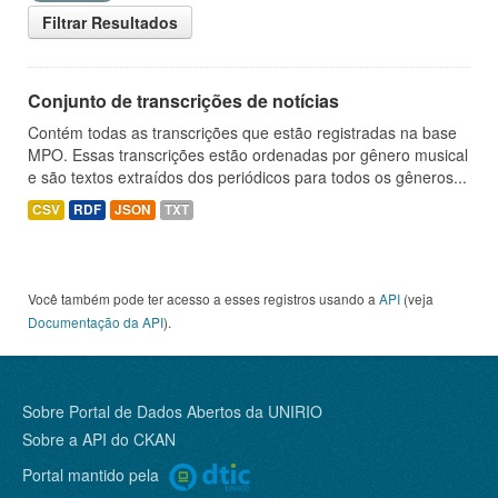
Filtrar Resultados
Conjunto de transcrições de notícias
Contém todas as transcrições que estão registradas na base
MPO. Essas transcrições estão ordenadas por gênero musical
e são textos extraídos dos periódicos para todos os gêneros...
CSV
RDF
JSON
TXT
Você também pode ter acesso a esses registros usando a
API
(veja
Documentação da API
).
Sobre Portal de Dados Abertos da UNIRIO
Sobre a
API do CKAN
Portal mantido pela