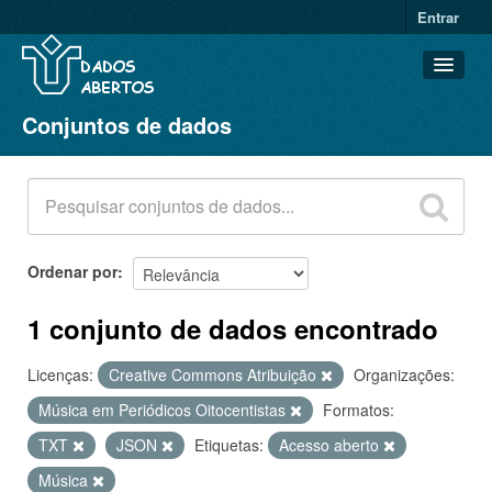
Entrar
Conjuntos de dados
Conjuntos de dados
Organizações
Grupos
Sobre
Ordenar por
1 conjunto de dados encontrado
Licenças:
Creative Commons Atribuição
Organizações:
Música em Periódicos Oitocentistas
Formatos:
TXT
JSON
Etiquetas:
Acesso aberto
Música