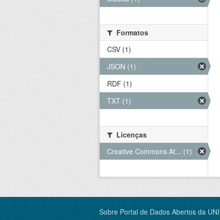
Formatos
CSV (1)
JSON (1)
RDF (1)
TXT (1)
Licenças
Creative Commons At... (1)
Sobre Portal de Dados Abertos da UN