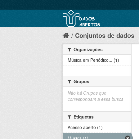
Conjuntos de dados
Organizações
Música em Periódico... (1)
Grupos
Não há Grupos que
correspondam a essa busca
Etiquetas
Acesso aberto (1)
Música (1)