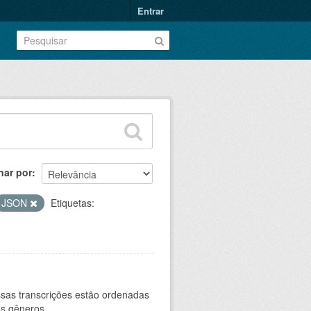
Entrar
nar por
JSON
Etiquetas:
sas transcrições estão ordenadas
s gêneros...