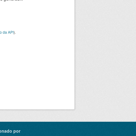
o da API
).
onado por