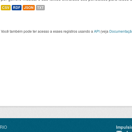
CSV
RDF
JSON
TXT
Você também pode ter acesso a esses registros usando a
API
(veja
Documentaçã
IRIO
Impulsi