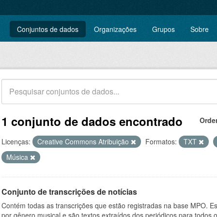
Conjuntos de dados
Organizações
Grupos
Sobre
1 conjunto de dados encontrado
Orde
Licenças:
Creative Commons Atribuição
Formatos:
TXT
Música
Conjunto de transcrições de notícias
Contém todas as transcrições que estão registradas na base MPO. Es
por gênero musical e são textos extraídos dos periódicos para todos o