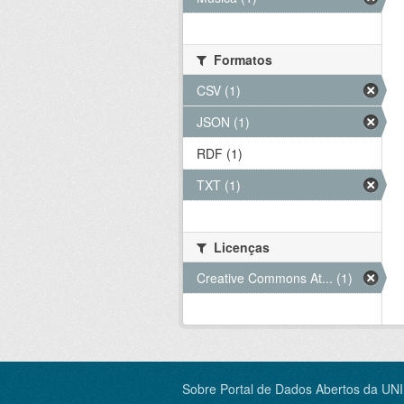
Formatos
CSV (1)
JSON (1)
RDF (1)
TXT (1)
Licenças
Creative Commons At... (1)
Sobre Portal de Dados Abertos da UN