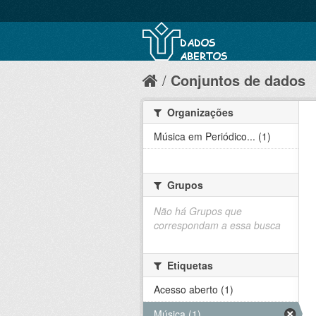
Conjuntos de dados
Organizações
Música em Periódico... (1)
Grupos
Não há Grupos que
correspondam a essa busca
Etiquetas
Acesso aberto (1)
Música (1)