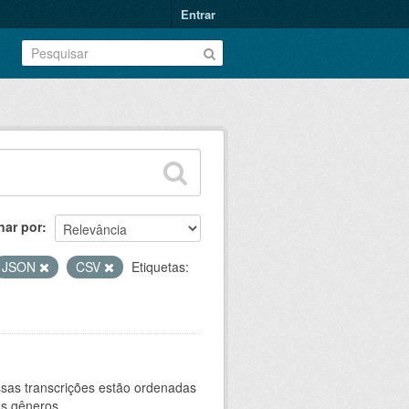
Entrar
nar por
JSON
CSV
Etiquetas:
sas transcrições estão ordenadas
s gêneros...