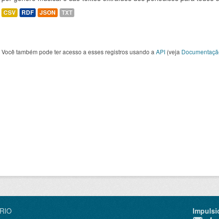
CSV
RDF
JSON
TXT
Você também pode ter acesso a esses registros usando a
API
(veja
Documentaçã
IRIO
Impulsi