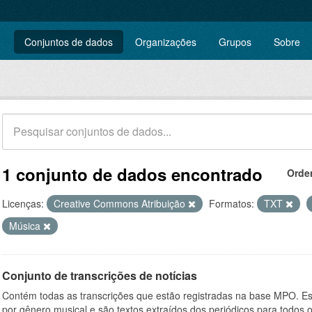
Conjuntos de dados
Organizações
Grupos
Sobre
1 conjunto de dados encontrado
Orde
Licenças:
Creative Commons Atribuição
Formatos:
TXT
Música
Conjunto de transcrições de notícias
Contém todas as transcrições que estão registradas na base MPO. Es
por gênero musical e são textos extraídos dos periódicos para todos o