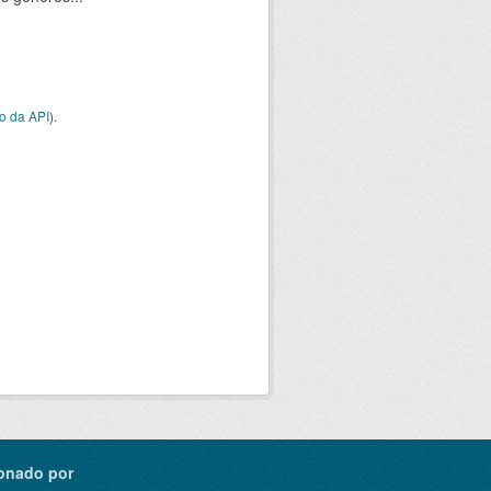
o da API
).
onado por