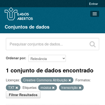
Entrar
Conjuntos de dados
Conjuntos de dados
Organizações
Grupos
Sobre
Ordenar por
1 conjunto de dados encontrado
Licenças:
Creative Commons Atribuição
Formatos:
TXT
Etiquetas:
música
transcrição
Filtrar Resultados