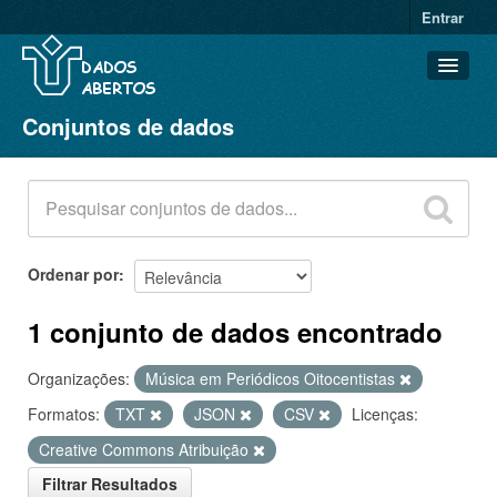
Entrar
Conjuntos de dados
Conjuntos de dados
Organizações
Grupos
Sobre
Ordenar por
1 conjunto de dados encontrado
Organizações:
Música em Periódicos Oitocentistas
Formatos:
TXT
JSON
CSV
Licenças:
Creative Commons Atribuição
Filtrar Resultados