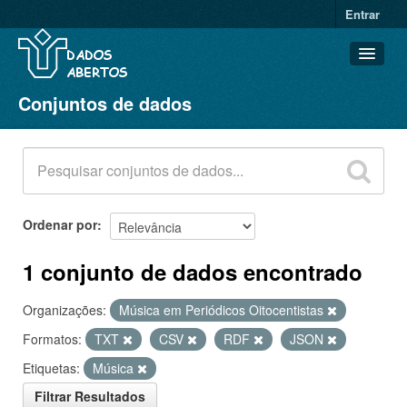
Entrar
Conjuntos de dados
Conjuntos de dados
Organizações
Grupos
Sobre
Ordenar por
1 conjunto de dados encontrado
Organizações:
Música em Periódicos Oitocentistas
Formatos:
TXT
CSV
RDF
JSON
Etiquetas:
Música
Filtrar Resultados