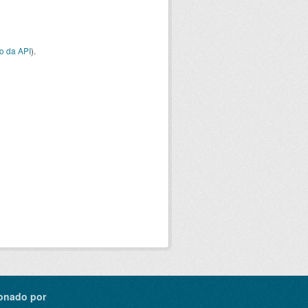
o da API
).
onado por