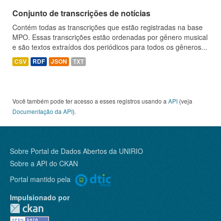
Conjunto de transcrições de notícias
Contém todas as transcrições que estão registradas na base
MPO. Essas transcrições estão ordenadas por gênero musical
e são textos extraídos dos periódicos para todos os gêneros...
CSV
RDF
JSON
TXT
Você também pode ter acesso a esses registros usando a
API
(veja
Documentação da API
).
Sobre Portal de Dados Abertos da UNIRIO
Sobre a
API do CKAN
Portal mantido pela
Impulsionado por