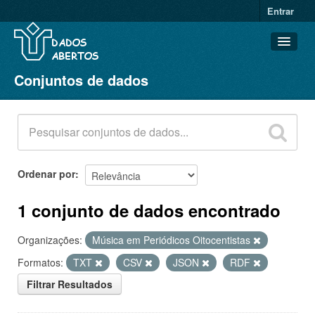
Entrar
Conjuntos de dados
Conjuntos de dados
Organizações
Grupos
Sobre
Ordenar por
1 conjunto de dados encontrado
Organizações:
Música em Periódicos Oitocentistas
Formatos:
TXT
CSV
JSON
RDF
Filtrar Resultados