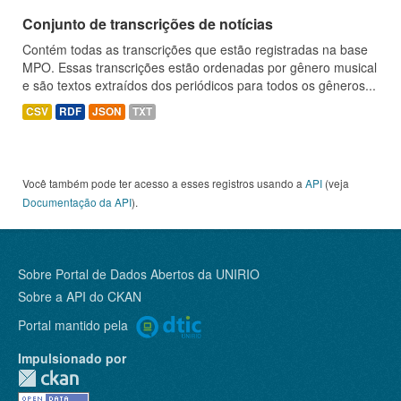
Conjunto de transcrições de notícias
Contém todas as transcrições que estão registradas na base
MPO. Essas transcrições estão ordenadas por gênero musical
e são textos extraídos dos periódicos para todos os gêneros...
CSV
RDF
JSON
TXT
Você também pode ter acesso a esses registros usando a
API
(veja
Documentação da API
).
Sobre Portal de Dados Abertos da UNIRIO
Sobre a
API do CKAN
Portal mantido pela
Impulsionado por