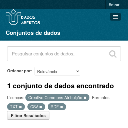
Entrar
Conjuntos de dados
Conjuntos de dados
Organizações
Grupos
Sobre
Ordenar por
1 conjunto de dados encontrado
Licenças:
Creative Commons Atribuição
Formatos:
TXT
CSV
RDF
Filtrar Resultados