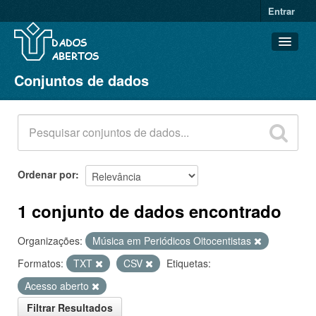
Entrar
Conjuntos de dados
Conjuntos de dados
Organizações
Grupos
Sobre
Ordenar por
1 conjunto de dados encontrado
Organizações:
Música em Periódicos Oitocentistas
Formatos:
TXT
CSV
Etiquetas:
Acesso aberto
Filtrar Resultados