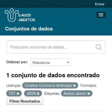
Entrar
Conjuntos de dados
Conjuntos de dados
Organizações
Grupos
Sobre
Ordenar por
1 conjunto de dados encontrado
Licenças:
Creative Commons Atribuição
Formatos:
TXT
JSON
Etiquetas:
Acesso aberto
Filtrar Resultados