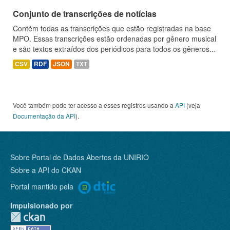
Conjunto de transcrições de notícias
Contém todas as transcrições que estão registradas na base
MPO. Essas transcrições estão ordenadas por gênero musical
e são textos extraídos dos periódicos para todos os gêneros...
CSV
RDF
JSON
TXT
Você também pode ter acesso a esses registros usando a
API
(veja
Documentação da API
).
Sobre Portal de Dados Abertos da UNIRIO
Sobre a
API do CKAN
Portal mantido pela
Impulsionado por