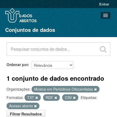
Entrar
Conjuntos de dados
Conjuntos de dados
Organizações
Grupos
Sobre
Ordenar por
1 conjunto de dados encontrado
Organizações:
Música em Periódicos Oitocentistas
Formatos:
TXT
RDF
CSV
Etiquetas:
Acesso aberto
Filtrar Resultados