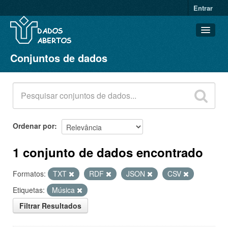
Entrar
Conjuntos de dados
Conjuntos de dados
Organizações
Grupos
Sobre
Ordenar por
1 conjunto de dados encontrado
Formatos:
TXT
RDF
JSON
CSV
Etiquetas:
Música
Filtrar Resultados