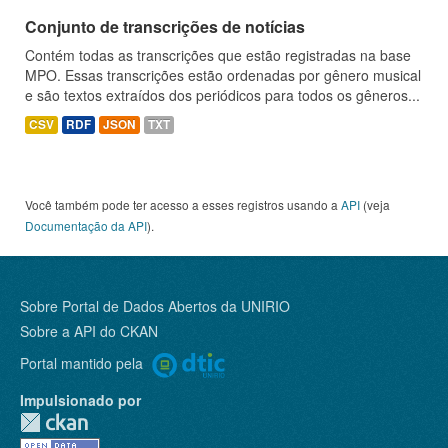
Conjunto de transcrições de notícias
Contém todas as transcrições que estão registradas na base
MPO. Essas transcrições estão ordenadas por gênero musical
e são textos extraídos dos periódicos para todos os gêneros...
CSV
RDF
JSON
TXT
Você também pode ter acesso a esses registros usando a
API
(veja
Documentação da API
).
Sobre Portal de Dados Abertos da UNIRIO
Sobre a
API do CKAN
Portal mantido pela
Impulsionado por