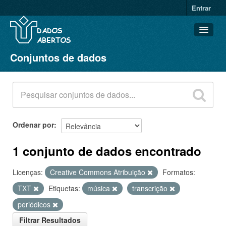
Entrar
Conjuntos de dados
Conjuntos de dados
Organizações
Grupos
Sobre
Ordenar por
1 conjunto de dados encontrado
Licenças:
Creative Commons Atribuição
Formatos:
TXT
Etiquetas:
música
transcrição
periódicos
Filtrar Resultados