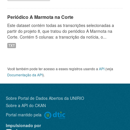
Periódico A Marmota na Corte
Este dataset contém todas as transcrições selecionadas a
partir do projeto 8, que tratou do periódico A Marmota na
Corte. Contém 5 colunas: a transcrição da notícia, o...
TXT
Você também pode ter acesso a esses registros usando a
API
(veja
Documentação da API
).
Sobre Portal de Dados Abertos da UNIRIO
Sobre a
API do CKAN
Portal mantido pela
Impulsionado por