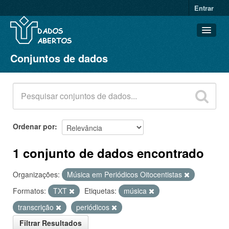
Entrar
Conjuntos de dados
Conjuntos de dados
Organizações
Grupos
Sobre
Ordenar por
1 conjunto de dados encontrado
Organizações:
Música em Periódicos Oitocentistas
Formatos:
TXT
Etiquetas:
música
transcrição
periódicos
Filtrar Resultados