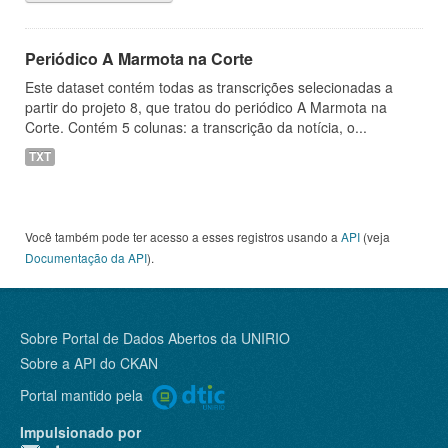
Periódico A Marmota na Corte
Este dataset contém todas as transcrições selecionadas a
partir do projeto 8, que tratou do periódico A Marmota na
Corte. Contém 5 colunas: a transcrição da notícia, o...
TXT
Você também pode ter acesso a esses registros usando a
API
(veja
Documentação da API
).
Sobre Portal de Dados Abertos da UNIRIO
Sobre a
API do CKAN
Portal mantido pela
Impulsionado por