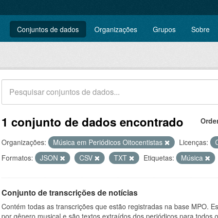
Conjuntos de dados
Organizações
Grupos
Sobre
1 conjunto de dados encontrado
Orde
Organizações:
Música em Periódicos Oitocentistas
Licenças:
Formatos:
JSON
CSV
TXT
Etiquetas:
Música
Conjunto de transcrições de notícias
Contém todas as transcrições que estão registradas na base MPO. Es
por gênero musical e são textos extraídos dos periódicos para todos o