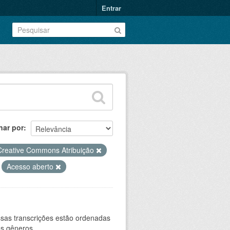
Entrar
nar por
Creative Commons Atribuição
Acesso aberto
sas transcrições estão ordenadas
s gêneros...