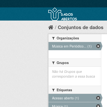
Conjuntos de dados
Organizações
Música em Periódico... (1)
Grupos
Não há Grupos que
correspondam a essa busca
Etiquetas
Acesso aberto (1)
Música (1)