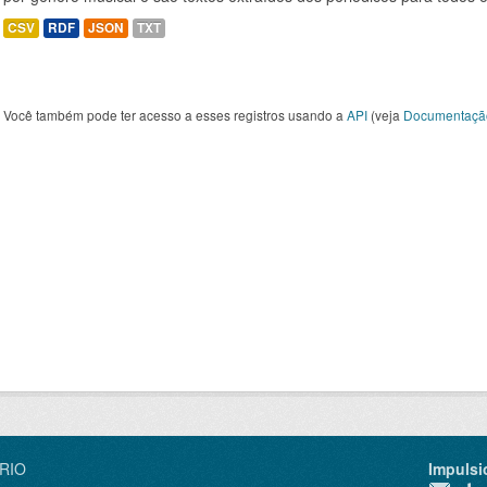
CSV
RDF
JSON
TXT
Você também pode ter acesso a esses registros usando a
API
(veja
Documentaçã
IRIO
Impulsi