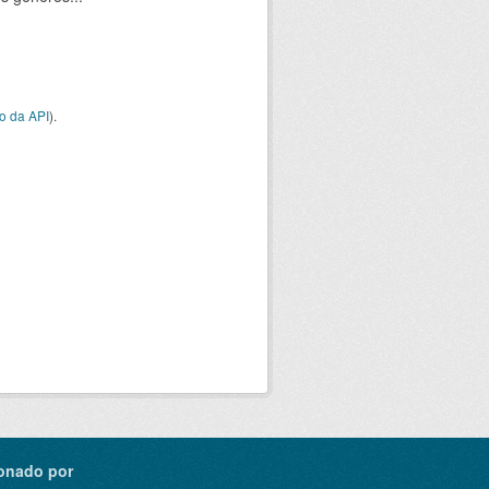
o da API
).
onado por