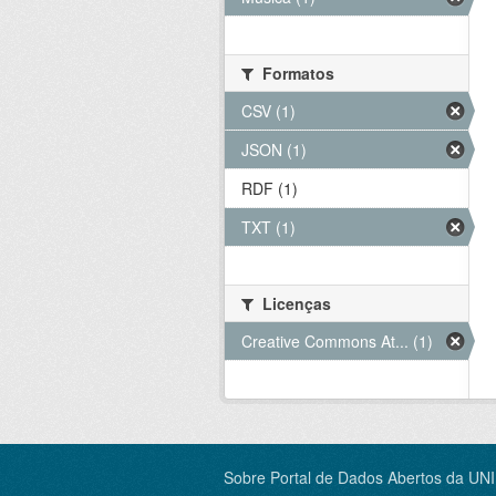
Formatos
CSV (1)
JSON (1)
RDF (1)
TXT (1)
Licenças
Creative Commons At... (1)
Sobre Portal de Dados Abertos da UN