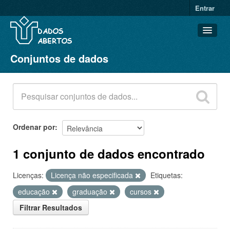
Entrar
Conjuntos de dados
Conjuntos de dados
Organizações
Grupos
Sobre
Ordenar por
1 conjunto de dados encontrado
Licenças:
Licença não especificada
Etiquetas:
educação
graduação
cursos
Filtrar Resultados