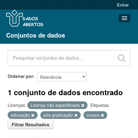
Entrar
Conjuntos de dados
Conjuntos de dados
Organizações
Grupos
Sobre
Ordenar por
1 conjunto de dados encontrado
Licenças:
Licença não especificada
Etiquetas:
educação
pós-graduação
cursos
Filtrar Resultados