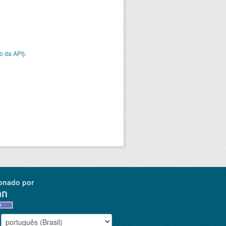
o da API
).
onado por