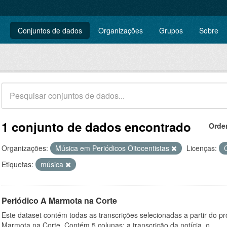
Conjuntos de dados
Organizações
Grupos
Sobre
1 conjunto de dados encontrado
Orde
Organizações:
Música em Periódicos Oitocentistas
Licenças:
Etiquetas:
música
Periódico A Marmota na Corte
Este dataset contém todas as transcrições selecionadas a partir do pro
Marmota na Corte. Contém 5 colunas: a transcrição da notícia, o...