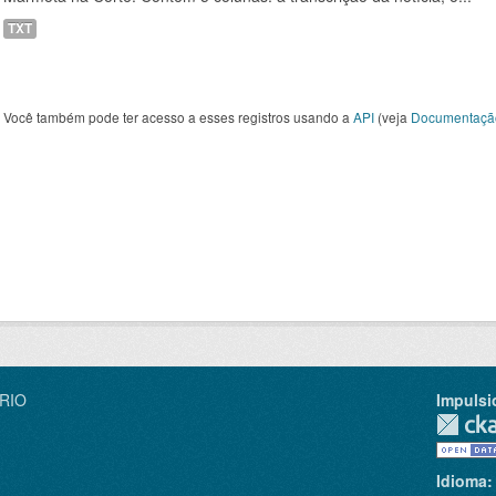
TXT
Você também pode ter acesso a esses registros usando a
API
(veja
Documentaçã
IRIO
Impulsi
Idioma