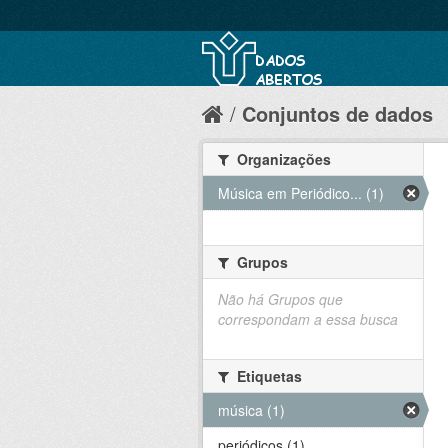
Conjuntos de dados
Organizações
Música em Periódico... (1)
Grupos
Não há Grupos que
correspondam a essa busca
Etiquetas
música (1)
periódicos (1)