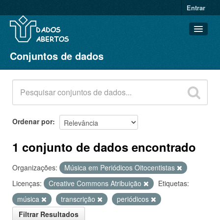
Entrar
Conjuntos de dados
Conjuntos de dados
Organizações
Grupos
Sobre
Ordenar por
1 conjunto de dados encontrado
Organizações:
Música em Periódicos Oitocentistas
Licenças:
Creative Commons Atribuição
Etiquetas:
música
transcrição
periódicos
Filtrar Resultados