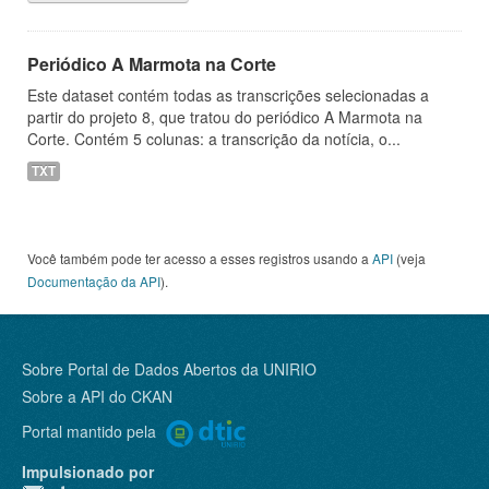
Periódico A Marmota na Corte
Este dataset contém todas as transcrições selecionadas a
partir do projeto 8, que tratou do periódico A Marmota na
Corte. Contém 5 colunas: a transcrição da notícia, o...
TXT
Você também pode ter acesso a esses registros usando a
API
(veja
Documentação da API
).
Sobre Portal de Dados Abertos da UNIRIO
Sobre a
API do CKAN
Portal mantido pela
Impulsionado por