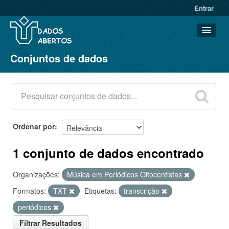
Entrar
Conjuntos de dados
Conjuntos de dados
Organizações
Grupos
Sobre
Ordenar por
1 conjunto de dados encontrado
Organizações:
Música em Periódicos Oitocentistas
Formatos:
TXT
Etiquetas:
transcrição
periódicos
Filtrar Resultados