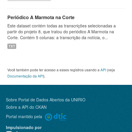
Periódico A Marmota na Corte
Este dataset contém todas as transcrições selecionadas a
partir do projeto 8, que tratou do periódico A Marmota na
Corte. Contém 5 colunas: a transcrição da notícia, o...
TXT
Você também pode ter acesso a esses registros usando a
API
(veja
Documentação da API
).
Sobre Portal de Dados Abertos da UNIRIO
Sobre a
API do CKAN
Portal mantido pela
Impulsionado por