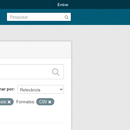
Entrar
nar por
este
Formatos:
CSV