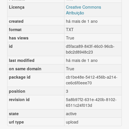
Licença
Creative Commons
Atribuição
created
há mais de 1 ano
format
TXT
has views
True
id
d5faca89-843f-46c0-96cb-
bdc2d8948c23
last modified
há mais de 1 ano
on same domain
True
package id
cb1be48e-5412-456b-a214-
ce6c6f0eee70
position
3
revision id
5a8b97f2-631e-420b-8102-
6511c24f013d
state
active
url type
upload