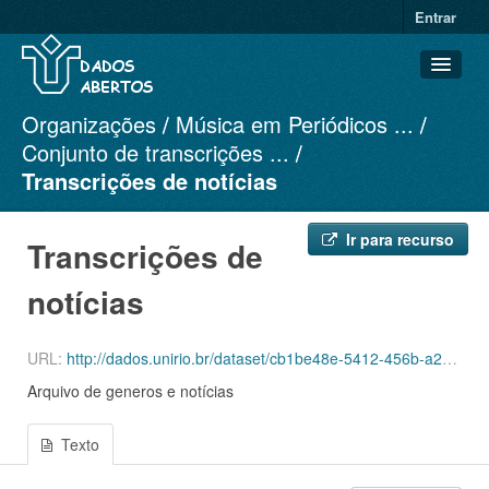
Entrar
Organizações
Música em Periódicos ...
Conjuntos de dados
Conjunto de transcrições ...
Organizações
Transcrições de notícias
Grupos
Sobre
Ir para recurso
Transcrições de
notícias
URL:
http://dados.unirio.br/dataset/cb1be48e-5412-456b-a214-ce6c6f0eee70/resource/d5faca89-843f-46c0-96cb-bdc2d8948c23/download/dataset1.txt
Arquivo de generos e notícias
Texto