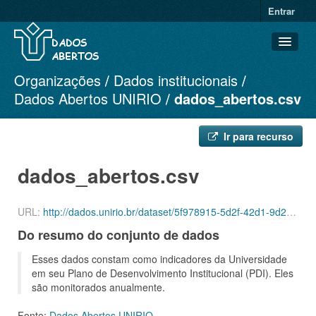
Entrar
Organizações
Dados institucionais
Conjuntos de dados
Dados Abertos UNIRIO
dados_abertos.csv
Organizações
Grupos
Ir para recurso
Sobre
dados_abertos.csv
URL:
http://dados.unirio.br/dataset/5f978915-5d2f-42d1-9d26-fc58765d502e/resource/c3be407e-6b2d-4989-a0b0-d7ff90963154/download/dados_abertos.csv
Do resumo do conjunto de dados
Esses dados constam como indicadores da Universidade
em seu Plano de Desenvolvimento Institucional (PDI). Eles
são monitorados anualmente.
Fonte:
Dados Abertos UNIRIO