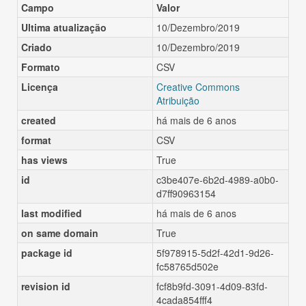
Campo
Valor
Ultima atualização
10/Dezembro/2019
Criado
10/Dezembro/2019
Formato
CSV
Licença
Creative Commons
Atribuição
created
há mais de 6 anos
format
CSV
has views
True
id
c3be407e-6b2d-4989-a0b0-
d7ff90963154
last modified
há mais de 6 anos
on same domain
True
package id
5f978915-5d2f-42d1-9d26-
fc58765d502e
revision id
fcf8b9fd-3091-4d09-83fd-
4cada854fff4